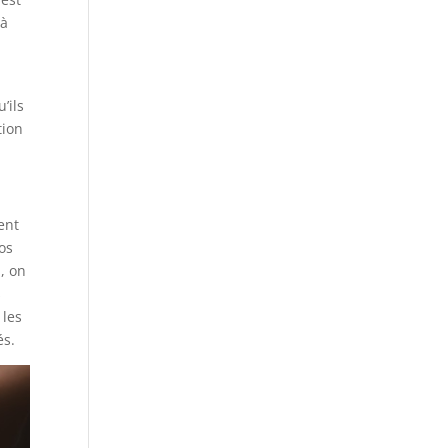
 à
’ils
tion
ent
os
, on
s
 les
és.