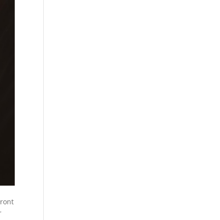
ront
r