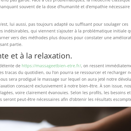
 manquant souvent de la dose d’humanité et d’empathie nécessaire
st, lui aussi, pas toujours adapté ou suffisant pour soulager ces
 indésirables, qui viennent s’ajouter à la problématique initiale qu
 tourner vers des méthodes plus douces pour constater une améliora
sant partie.
e et à la relaxation.
e détente de
https://massageetbien-etre.fr/
, on ressent immédiatem
es tracas du quotidien, ou l’on pourra se ressourcer et recharger n
 nous sera prodigué le massage sur lequel on aura jeté notre dévolu
axation consacré exclusivement à notre bien-être. À son issue, no
lagées, voire clairement évanouies. Selon les profils, les besoins et
seront peut-être nécessaires afin d’obtenir les résultats escompt