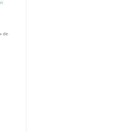
on
 » de