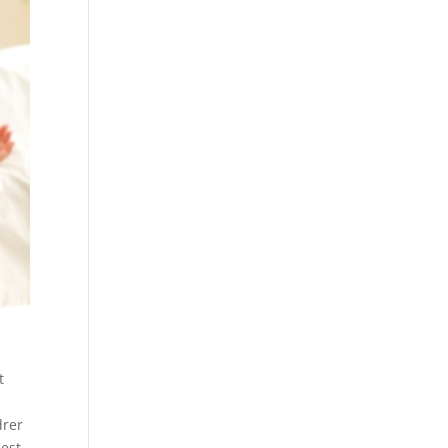
t
drer
 est