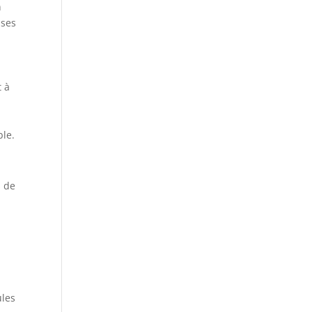
n
 ses
t à
ble.
s de
ules