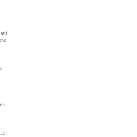
atif
ions
s
aire
 Le