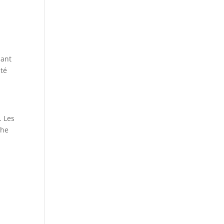
nant
ité
. Les
che