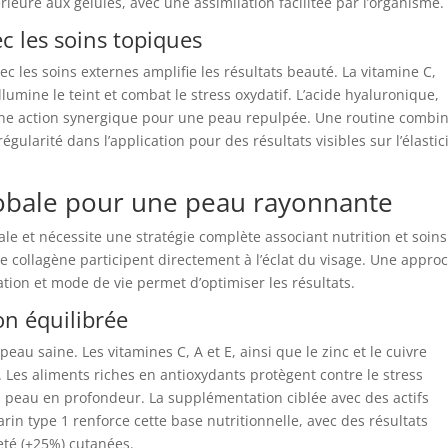
ieure aux gélules, avec une assimilation facilitée par l’organisme.
c les soins topiques
c les soins externes amplifie les résultats beauté. La vitamine C,
umine le teint et combat le stress oxydatif. L’acide hyaluronique,
 une action synergique pour une peau repulpée. Une routine combi
ularité dans l’application pour des résultats visibles sur l’élastic
obale pour une peau rayonnante
le et nécessite une stratégie complète associant nutrition et soins
le collagène participent directement à l’éclat du visage. Une appro
ion et mode de vie permet d’optimiser les résultats.
on équilibrée
eau saine. Les vitamines C, A et E, ainsi que le zinc et le cuivre
. Les aliments riches en antioxydants protègent contre le stress
a peau en profondeur. La supplémentation ciblée avec des actifs
in type 1 renforce cette base nutritionnelle, avec des résultats
eté (+25%) cutanées.