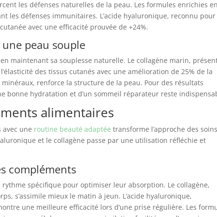
rcent les défenses naturelles de la peau. Les formules enrichies e
ant les défenses immunitaires. L’acide hyaluronique, reconnu pour
 cutanée avec une efficacité prouvée de +24%.
r une peau souple
 en maintenant sa souplesse naturelle. Le collagène marin, présen
’élasticité des tissus cutanés avec une amélioration de 25% de la
t minéraux, renforce la structure de la peau. Pour des résultats
ne bonne hydratation et d’un sommeil réparateur reste indispensa
éments alimentaires
s avec une
routine beauté adaptée
transforme l’approche des soin
yaluronique et le collagène passe par une utilisation réfléchie et
 des compléments
 rythme spécifique pour optimiser leur absorption. Le collagène,
ps, s’assimile mieux le matin à jeun. L’acide hyaluronique,
ntre une meilleure efficacité lors d’une prise régulière. Les form