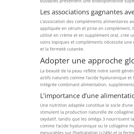
buvables présentent une biodisponibilité supér
Les associations gagnantes ave
L’association des compléments alimentaires ave
appliquée en sérum et prise en complément, ill
utilisé en crème et en supplément oral, crée
soins topiques et compléments nécessite une rég
et la fermeté cutanée.
Adopter une approche gl
La beauté de la peau reflète notre santé généra
actifs naturels comme l’acide hyaluronique et 
intégrée combinant alimentation, supplémentat
L’importance d’une alimentati
Une nutrition adaptée constitue le socle d’une p
stimulent la production naturelle de collagène
oxydatif, tandis que les oméga 3 nourrissent l
comme l’acide hyaluronique ou le collagène mar
mesurables sur l’hydratation (+24%) et la ferm