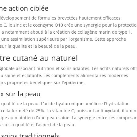
ne action ciblée
 développement de formules brevetées hautement efficaces.
 C, le zinc et le coenzyme Q10 crée une synergie pour la protectio
 a notamment abouti à la création de collagène marin de type 1,
 une assimilation supérieure par l’organisme. Cette approche
sur la qualité et la beauté de la peau.
être cutané au naturel
obale associant nutrition et soins adaptés. Les actifs naturels off
eau saine et éclatante. Les compléments alimentaires modernes
urs propriétés bénéfiques sur l’épiderme.
ux sur la peau
a qualité de la peau. L’acide hyaluronique améliore l’hydratation
ce la fermeté de 25%. La vitamine C, puissant antioxydant, illumin
rticipe au maintien d’une peau saine. La synergie entre ces composa
 sur la qualité et l’aspect de la peau.
 soins traditionnels