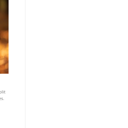
lit
es.