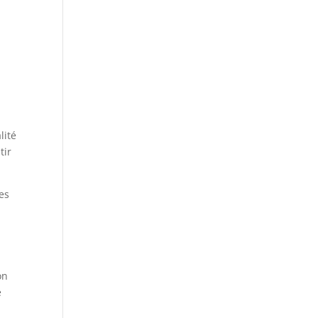
lité
tir
ées
on
e