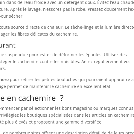
in dans de l’eau froide avec un détergent doux. Évitez l’eau chaud
exture. Après le lavage, n’essorez pas la robe. Pressez doucement l’e
pour sécher.
de toute source directe de chaleur. Le sèche-linge et la lumière direc
mager les fibres délicates du cachemire.
ourant
ue suspendue pour éviter de déformer les épaules. Utilisez des
otéger le cachemire contre les nuisibles. Aérez régulièrement vos
rs.
hmere
pour retirer les petites bouloches qui pourraient apparaître au
ge permet de maintenir le cachemire en excellent état.
be en cachemire ?
ommencer par sélectionner les bons magasins ou marques connus
rivilégiez les boutiques spécialisées dans les articles en cachemir
té plus élevés et proposent une gamme diversifiée.
n, de nombreux sites offrent une description détaillée de leurs pro