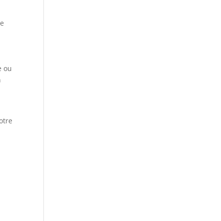
le
e ou
n
otre