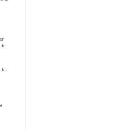
er
 de
t les
e.