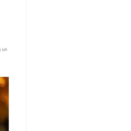
c
s un