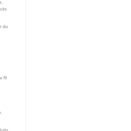
e,
xcès
te du
 fil
e.
duits