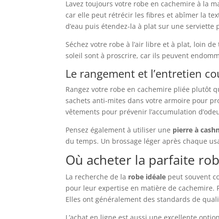
Lavez toujours votre robe en cachemire à la ma
car elle peut rétrécir les fibres et abîmer la t
d’eau puis étendez-la à plat sur une serviette 
Séchez votre robe à l’air libre et à plat, loin 
soleil sont à proscrire, car ils peuvent endom
Le rangement et l’entretien c
Rangez votre robe en cachemire pliée plutôt q
sachets anti-mites dans votre armoire pour pr
vêtements pour prévenir l’accumulation d’odeu
Pensez également à utiliser une
pierre à cas
du temps. Un brossage léger après chaque usa
Où acheter la parfaite ro
La recherche de la
robe idéale
peut souvent c
pour leur expertise en matière de cachemire. P
Elles ont généralement des standards de quali
L’achat en ligne est aussi une excellente optio