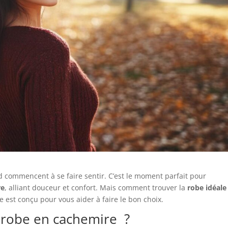
oid commencent à se faire sentir. C’est le moment parfait pour
re
, alliant douceur et confort. Mais comment trouver la
robe idéale
e est conçu pour vous aider à faire le bon choix.
 robe en cachemire ?